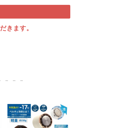
ただきます。
）
＿ ＿ ＿ ＿