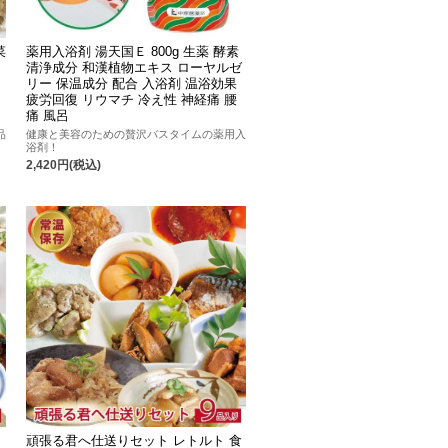
菜
薬用入浴剤 湯天国Ｅ 800g 生薬 酵素
清浄成分 和漢植物エキス ローヤルゼ
リー 保温成分 配合 入浴剤 温浴効果
カ
疲労回復 リウマチ 冷え性 神経痛 腰
痛 風呂
品
健康と美容のための贅沢バスタイムの薬用入
浴剤！
2,420円(税込)
頑張る君へ仕送りセット レトルト 食