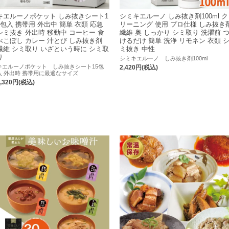
キエルーノポケット しみ抜きシート1
シミキエルーノ しみ抜き剤100ml ク
5包入 携帯用 外出中 簡単 衣類 応急
リーニング 使用 プロ仕様 しみ抜き
シミ抜き 外出時 移動中 コーヒー 食
繊維 奥 しっかり シミ取り 洗濯前 
べこぼし カレー 汁とび しみ抜き剤
けるだけ 簡単 洗浄 リモネン 衣類 
繊維 シミ取り いざという時に シミ取
ミ抜き 中性
り
シミキエルーノ しみ抜き剤100ml
キエルーノポケット しみ抜きシート15包
2,420円(税込)
入 外出時 携帯用に最適なサイズ
1,320円(税込)