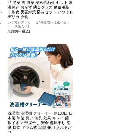
温
品 惣菜 肉 野菜 詰め合わせ セット 常
温保存 おかず 防災グッズ 備蓄用品
い
非常食 災害対策 防災セット いつでも
デリカ 夕食
入
いつでもデリカ 【頑張る君へ仕送りセッ
て
ト ９品入り】
4,380円(税込)
洗濯槽 洗濯機 クリーナー 約180日 日
本製 除菌 臭い 消臭 効果 キレイ 菌
銀イオン 部屋干し 安全 部屋干し 消
策
臭 掃除 ドラム式 縦型 兼用 入れるだ
け