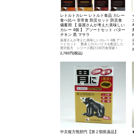
レトルトカレー レトルト食品 カレー
食べ比べ 非常食 防災セット 防災食
備蓄用 【 薬屋さんが考えた美味しい
カレー 4個 】 アソートセット バター
チキン 黒 マサラ
薬屋さんが考えた美味しいカレー 4種 アソ
ートセット 数多くのスパイスを配合した
贅沢処方 シリーズ累計130万食突破！
2,780円(税込)
中京複方熊胆円【第２類医薬品】