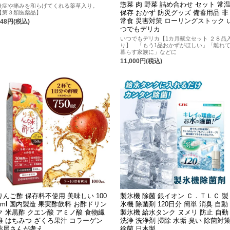
惣菜 肉 野菜 詰め合わせ セット 常
炎症や痛みを和らげてくれる薬草入り。
保存 おかず 防災グッズ 備蓄用品 非
【第３類医薬品】
常食 災害対策 ローリングストック 
748円(税込)
つでもデリカ
いつでもデリカ【1カ月献立セット ２８品
り】 「もう1品おかずがほしい」「離れ
暮らす家族に」などに
11,000円(税込)
りんご酢 保存料不使用 美味しい 100
製氷機 除菌 銀イオン Ｃ．ＴＬＣ 製
0ml 国内製造 果実酢飲料 お酢ドリン
氷機 除菌剤 120日分 簡単 消臭 自動
ク 米黒酢 クエン酸 アミノ酸 食物繊
製氷機 給水タンク ヌメリ 防止 自動
維 はちみつ ざくろ果汁 コラーゲン
洗浄 洗浄剤 掃除 水垢 臭い 除菌対
薬屋さんが考え
徐菌 日本製