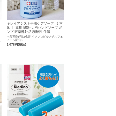
つ
キレイアシスト手肌ケアソープ 【 本
体 】 薬用 500mL 泡ハンドソープ ポ
ンプ 医薬部外品 弱酸性 保湿
＜殺菌剤(有効成分)イソプロピルメチルフェ
ノール配合＞
ェ
1,078円(税込)