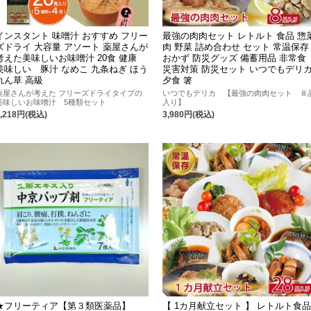
インスタント 味噌汁 おすすめ フリー
最強の肉肉セット レトルト 食品 惣
ズドライ 大容量 アソート 薬屋さんが
肉 野菜 詰め合わせ セット 常温保存
考えた美味しいお味噌汁 20食 健康
おかず 防災グッズ 備蓄用品 非常食
美味しい 豚汁 なめこ 九条ねぎ ほう
災害対策 防災セット いつでもデリ
れん草 高級
夕食 箸
薬屋さんが考えた フリーズドライタイプの
いつでもデリカ 【最強の肉肉セット ８
美味しいお味噌汁 5種類セット
入り】
3,218円(税込)
3,980円(税込)
★フリーティア【第３類医薬品】
【 1カ月献立セット 】 レトルト食品