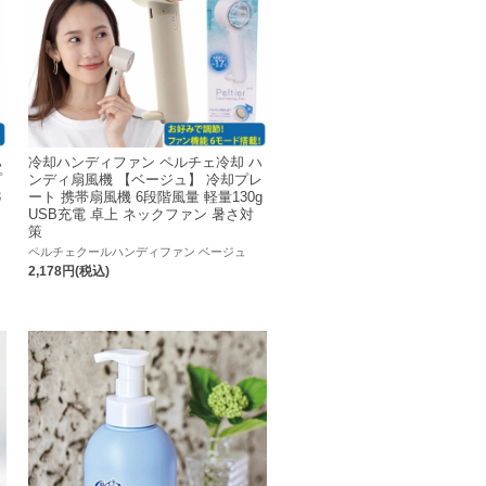
ハ
冷却ハンディファン ペルチェ冷却 ハ
プ
ンディ扇風機 【ベージュ】 冷却プレ
3
ート 携帯扇風機 6段階風量 軽量130g
USB充電 卓上 ネックファン 暑さ対
策
ペルチェクールハンディファン ベージュ
2,178円(税込)