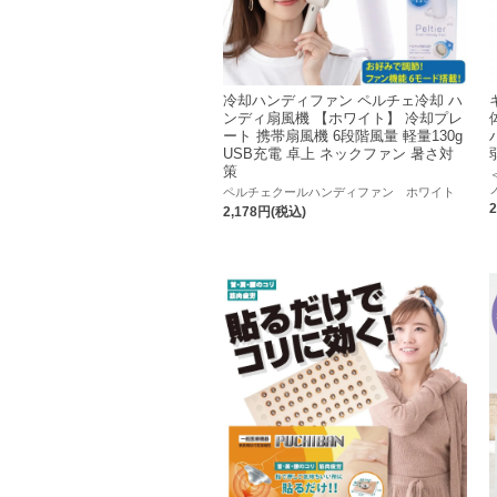
冷却ハンディファン ペルチェ冷却 ハ
ンディ扇風機 【ホワイト】 冷却プレ
ート 携帯扇風機 6段階風量 軽量130g
USB充電 卓上 ネックファン 暑さ対
策
ペルチェクールハンディファン ホワイト
2,178円(税込)