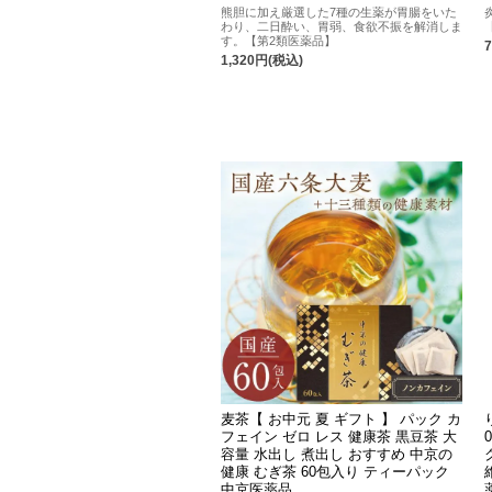
熊胆に加え厳選した7種の生薬が胃腸をいた
わり、二日酔い、胃弱、食欲不振を解消しま
す。【第2類医薬品】
1,320円(税込)
麦茶【 お中元 夏 ギフト 】 パック カ
フェイン ゼロ レス 健康茶 黒豆茶 大
容量 水出し 煮出し おすすめ 中京の
健康 むぎ茶 60包入り ティーパック
中京医薬品