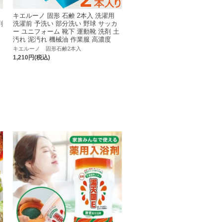
キエルーノ 固形 石鹸 2本入 洗濯用
剤
洗濯前 予洗い 部分洗い 野球 サッカ
つ
ー ユニフォーム 靴下 運動靴 洗剤 土
シ
汚れ 泥汚れ 機械油 作業服 高濃度
キエルーノ 固形石鹸2本入
1,210円(税込)