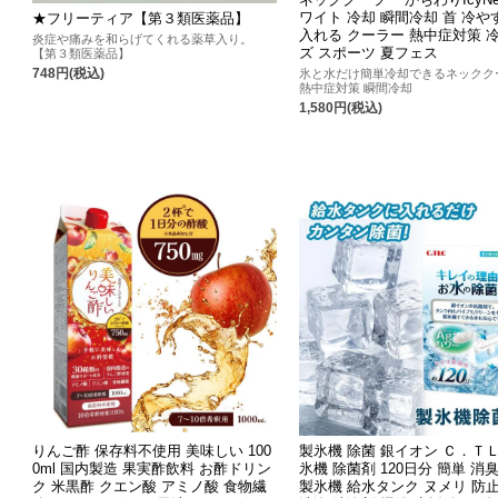
ワイト 冷却 瞬間冷却 首 冷やす
★フリーティア【第３類医薬品】
入れる クーラー 熱中症対策 
炎症や痛みを和らげてくれる薬草入り。
ズ スポーツ 夏フェス
【第３類医薬品】
748円(税込)
氷と水だけ簡単冷却できるネックク
熱中症対策 瞬間冷却
1,580円(税込)
りんご酢 保存料不使用 美味しい 100
製氷機 除菌 銀イオン Ｃ．ＴＬ
0ml 国内製造 果実酢飲料 お酢ドリン
氷機 除菌剤 120日分 簡単 消
ク 米黒酢 クエン酸 アミノ酸 食物繊
製氷機 給水タンク ヌメリ 防止