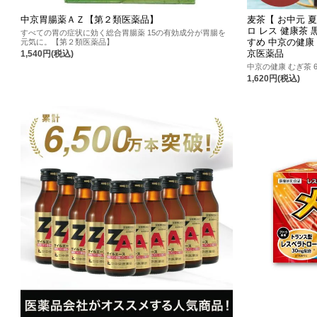
中京胃腸薬ＡＺ【第２類医薬品】
麦茶【 お中元 夏
ロ レス 健康茶 
すべての胃の症状に効く総合胃腸薬 15の有効成分が胃腸を
すめ 中京の健康 
元気に。【第２類医薬品】
京医薬品
1,540円(税込)
中京の健康 むぎ茶 
1,620円(税込)