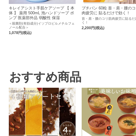
キレイアシスト手肌ケアソープ 【 本
プチバン 60粒 首・肩・腰のコ
体 】 薬用 500mL 泡ハンドソープ ポ
肉疲労に 貼るだけで効く！
ンプ 医薬部外品 弱酸性 保湿
首・肩・腰のコリ筋肉疲労に貼るだ
く！
＜殺菌剤(有効成分)イソプロピルメチルフェ
ノール配合＞
2,200円(税込)
1,078円(税込)
おすすめ商品