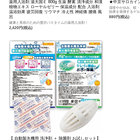
薬用入浴剤 湯天国Ｅ 800g 生薬 酵素 清浄成分 和漢
★中京サロカイ
植物エキス ローヤルゼリー 保温成分 配合 入浴剤
湿疹やかゆみ、蚊
温浴効果 疲労回復 リウマチ 冷え性 神経痛 腰痛 風
効果を発揮するゲル
呂
880円(税込)
健康と美容のための贅沢バスタイムの薬用入浴剤！
2,420円(税込)
【 自動製氷機用 洗浄剤 ＋ 除菌剤 お試しセット】