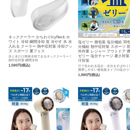
ネッククーラー かちわりIcyNeck ホ
ワイト 冷却 瞬間冷却 首 冷やす 氷 水
塩ゼリー 個包装 塩分補給 30
入れる クーラー 熱中症対策 冷却グッ
分補給 熱中症対策 スポーツ 部
ズ スポーツ 夏フェス
外作業 レジャー アウトドア 
ゼリー 塩分チャージ 暑さ対策
氷と水だけ簡単冷却できるネッククーラー！
熱中症対策 瞬間冷却
汗対策
1,580円(税込)
汗で失われる塩分・水分をすばやく
携帯しやすい個包装タイプの塩ゼリ
1,980円(税込)