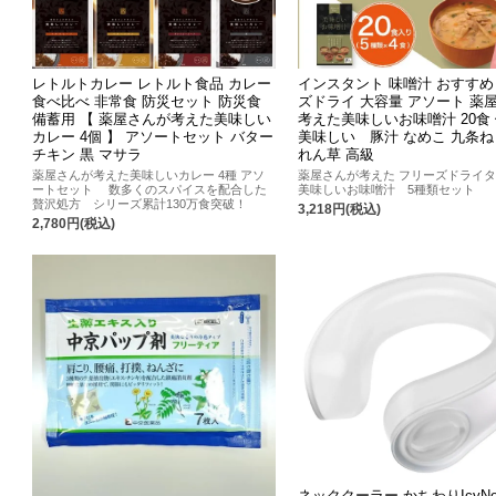
レトルトカレー レトルト食品 カレー
インスタント 味噌汁 おすすめ
食べ比べ 非常食 防災セット 防災食
ズドライ 大容量 アソート 薬
備蓄用 【 薬屋さんが考えた美味しい
考えた美味しいお味噌汁 20食
カレー 4個 】 アソートセット バター
美味しい 豚汁 なめこ 九条ね
チキン 黒 マサラ
れん草 高級
薬屋さんが考えた美味しいカレー 4種 アソ
薬屋さんが考えた フリーズドライ
ートセット 数多くのスパイスを配合した
美味しいお味噌汁 5種類セット
贅沢処方 シリーズ累計130万食突破！
3,218円(税込)
2,780円(税込)
ネッククーラー かちわりIcyNe