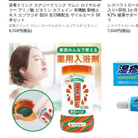
栄養ドリンク エナジードリンク マムシ ロイヤルゼ
レスベラトロール 
リー アミノ酸 ビタミン カフェイン 有機酸 動物エ
入り×30包 1か
キス エゾウコギ 低GI 全23種配合 ザイルエース 50
K2% 健康サポー
本セット
リ
栄養ドリンク マムシ ローヤルゼリー エゾウコギ ビタミン
レスベラトロール 桑
9,720円(税込)
7,020円(税込)