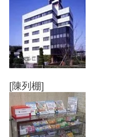
[陳列棚]