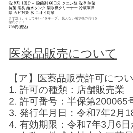
洗浄剤 1回分＋ 除菌剤 60日分 クエン酸 洗浄 除菌
抗菌 消臭 給水タンク 製氷機クリーナー 冷蔵庫掃
除 カビ対策 氷 ニオイ対策
まず洗う、そしてキレイをキープ。 見えない製氷機の汚れを
徹底ケア！
798円(税込)
医薬品販売について
【ア】医薬品販売許可につ
1. 許可の種類：店舗販売業
2. 許可番号：半保第200065
3. 発行年月日：令和7年2月1
4. 有効期限：令和7年3月6