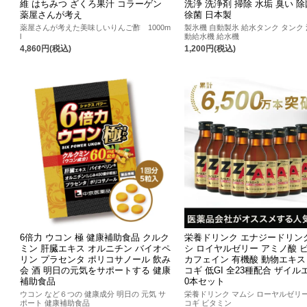
維 はちみつ ざくろ果汁 コラーゲン
洗浄 洗浄剤 掃除 水垢 臭い 
薬屋さんが考え
徐菌 日本製
薬屋さんが考えた美味しいりんご酢 1000m
製氷機 自動製氷 給水タンク タンク 
l
動給水機 給水機
4,860円(税込)
1,200円(税込)
6倍力 ウコン 極 健康補助食品 クルク
栄養ドリンク エナジードリン
ミン 肝臓エキス オルニチン バイオペ
シ ロイヤルゼリー アミノ酸 
リン プラセンタ ポリコサノール 飲み
カフェイン 有機酸 動物エキス
会 酒 明日の元気をサポートする 健康
コギ 低GI 全23種配合 ザイル
補助食品
0本セット
ウコン など６つの 健康成分 明日の 元気 サ
栄養ドリンク マムシ ローヤルゼリー
ポート 健康補助食品
コギ ビタミン