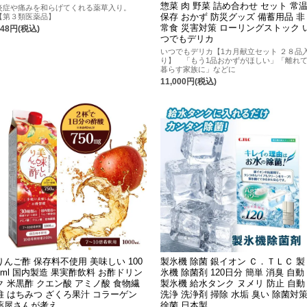
惣菜 肉 野菜 詰め合わせ セット 常
炎症や痛みを和らげてくれる薬草入り。
保存 おかず 防災グッズ 備蓄用品 非
【第３類医薬品】
常食 災害対策 ローリングストック 
748円(税込)
つでもデリカ
いつでもデリカ【1カ月献立セット ２８品
り】 「もう1品おかずがほしい」「離れ
暮らす家族に」などに
11,000円(税込)
りんご酢 保存料不使用 美味しい 100
製氷機 除菌 銀イオン Ｃ．ＴＬＣ 製
0ml 国内製造 果実酢飲料 お酢ドリン
氷機 除菌剤 120日分 簡単 消臭 自動
ク 米黒酢 クエン酸 アミノ酸 食物繊
製氷機 給水タンク ヌメリ 防止 自動
維 はちみつ ざくろ果汁 コラーゲン
洗浄 洗浄剤 掃除 水垢 臭い 除菌対
薬屋さんが考え
徐菌 日本製