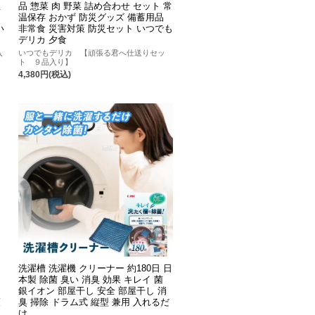
温
品 惣菜 肉 野菜 詰め合わせ セット 常
温保存 おかず 防災グッズ 備蓄用品
い
非常食 災害対策 防災セット いつでも
デリカ 夕食
入
いつでもデリカ 【頑張る君へ仕送りセッ
て
ト ９品入り】
4,380円(税込)
洗濯槽 洗濯機 クリーナー 約180日 日
本製 除菌 臭い 消臭 効果 キレイ 菌
銀イオン 部屋干し 安全 部屋干し 消
策
臭 掃除 ドラム式 縦型 兼用 入れるだ
け