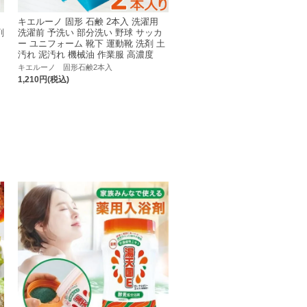
キエルーノ 固形 石鹸 2本入 洗濯用
剤
洗濯前 予洗い 部分洗い 野球 サッカ
つ
ー ユニフォーム 靴下 運動靴 洗剤 土
シ
汚れ 泥汚れ 機械油 作業服 高濃度
キエルーノ 固形石鹸2本入
1,210円(税込)