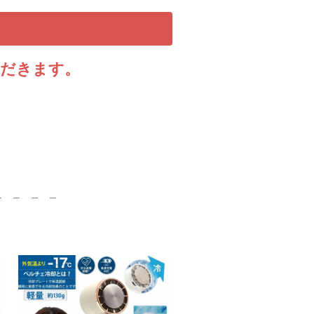
ただきます。
）
＿ ＿ ＿ ＿