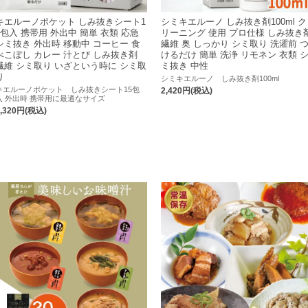
キエルーノポケット しみ抜きシート1
シミキエルーノ しみ抜き剤100ml ク
5包入 携帯用 外出中 簡単 衣類 応急
リーニング 使用 プロ仕様 しみ抜き
シミ抜き 外出時 移動中 コーヒー 食
繊維 奥 しっかり シミ取り 洗濯前 
べこぼし カレー 汁とび しみ抜き剤
けるだけ 簡単 洗浄 リモネン 衣類 
繊維 シミ取り いざという時に シミ取
ミ抜き 中性
り
シミキエルーノ しみ抜き剤100ml
キエルーノポケット しみ抜きシート15包
2,420円(税込)
入 外出時 携帯用に最適なサイズ
1,320円(税込)