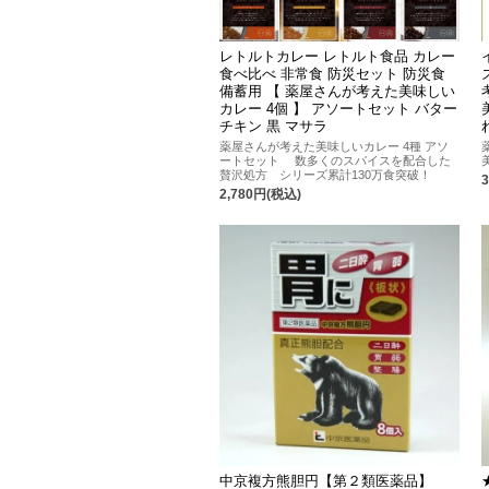
レトルトカレー レトルト食品 カレー
食べ比べ 非常食 防災セット 防災食
備蓄用 【 薬屋さんが考えた美味しい
カレー 4個 】 アソートセット バター
チキン 黒 マサラ
薬屋さんが考えた美味しいカレー 4種 アソ
ートセット 数多くのスパイスを配合した
贅沢処方 シリーズ累計130万食突破！
2,780円(税込)
中京複方熊胆円【第２類医薬品】