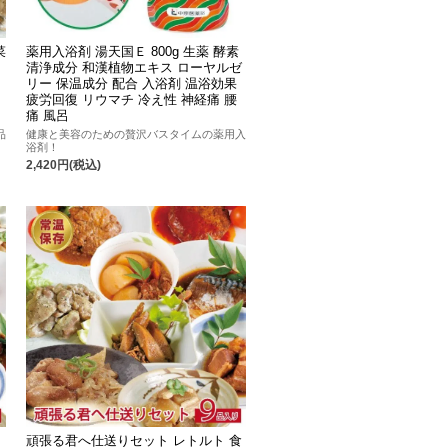
菜
薬用入浴剤 湯天国Ｅ 800g 生薬 酵素
清浄成分 和漢植物エキス ローヤルゼ
リー 保温成分 配合 入浴剤 温浴効果
カ
疲労回復 リウマチ 冷え性 神経痛 腰
痛 風呂
品
健康と美容のための贅沢バスタイムの薬用入
浴剤！
2,420円(税込)
頑張る君へ仕送りセット レトルト 食