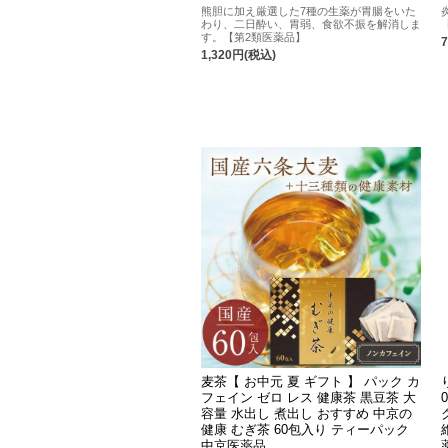
熊胆に加え厳選した7種の生薬が胃腸をいた
わり、二日酔い、胃弱、食欲不振を解消しま
す。【第2類医薬品】
1,320円(税込)
麦茶【 お中元 夏 ギフト 】 パック カ
フェイン ゼロ レス 健康茶 黒豆茶 大
容量 水出し 煮出し おすすめ 中京の
健康 むぎ茶 60包入り ティーパック
中京医薬品