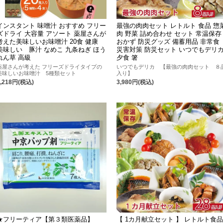
インスタント 味噌汁 おすすめ フリー
最強の肉肉セット レトルト 食品 惣
ズドライ 大容量 アソート 薬屋さんが
肉 野菜 詰め合わせ セット 常温保存
考えた美味しいお味噌汁 20食 健康
おかず 防災グッズ 備蓄用品 非常食
美味しい 豚汁 なめこ 九条ねぎ ほう
災害対策 防災セット いつでもデリ
れん草 高級
夕食 箸
薬屋さんが考えた フリーズドライタイプの
いつでもデリカ 【最強の肉肉セット ８
美味しいお味噌汁 5種類セット
入り】
3,218円(税込)
3,980円(税込)
★フリーティア【第３類医薬品】
【 1カ月献立セット 】 レトルト食品