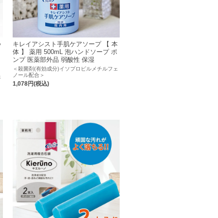
つ
キレイアシスト手肌ケアソープ 【 本
体 】 薬用 500mL 泡ハンドソープ ポ
ンプ 医薬部外品 弱酸性 保湿
＜殺菌剤(有効成分)イソプロピルメチルフェ
ノール配合＞
ェ
1,078円(税込)