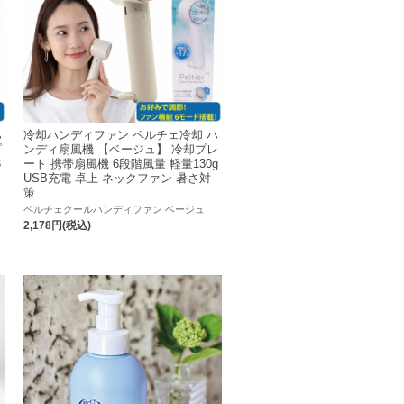
ハ
冷却ハンディファン ペルチェ冷却 ハ
プ
ンディ扇風機 【ベージュ】 冷却プレ
3
ート 携帯扇風機 6段階風量 軽量130g
USB充電 卓上 ネックファン 暑さ対
策
ペルチェクールハンディファン ベージュ
2,178円(税込)