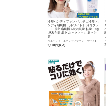
冷却ハンディファン ペルチェ冷却 ハ
ンディ扇風機 【ホワイト】 冷却プレ
ート 携帯扇風機 6段階風量 軽量130g
USB充電 卓上 ネックファン 暑さ対
策
ペルチェクールハンディファン ホワイト
2,178円(税込)